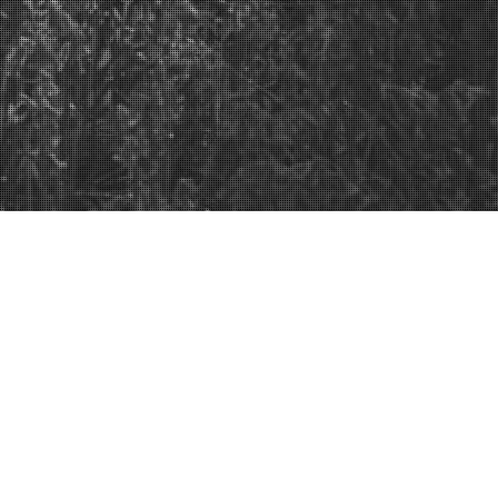
Home
Durchforstungen
IMG_1764